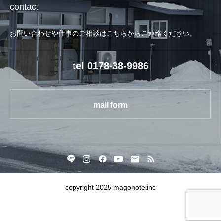
contact
お問い合わせや仕事のご相談はこちらからご連絡ください。
tel 0178-38-9986
mail form
copyright 2025 magonote.inc




Instagram
map
tel
contact