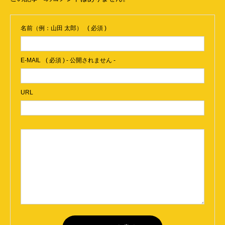
名前（例：山田 太郎）
( 必須 )
E-MAIL
( 必須 ) - 公開されません -
URL