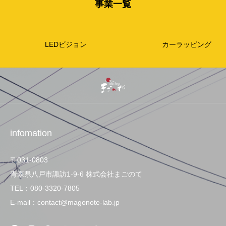
事業一覧
LEDビジョン
カーラッピング
infomation
〒031-0803
青森県八戸市諏訪1-9-6 株式会社まごのて
TEL：080-3320-7805
E-mail：contact@magonote-lab.jp